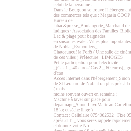
celui de la personne .
Dans le Bourg où se trouve l'hèbergement
des commerces tels que : Magasin COOP
Bureau de
tabac&presse_Boulangerie_Marchand de ma
ludiques ; Association des Familles_Bibli
Lac & plage pour baignades
en saison estivale . Villes plus important
de Noblat_Eymoutiers_
Chateauneuf la Forêt ( Une salle de cinè
de ces villes ) Prèfecture : LIMOGES
Petite participation pour l'electricitè
_(Cas 1 _ 40 euros/ Cas 2 _ 60 euros)_ gr
d'eau
Accès Internet dans l'hèbergement_Sinon s
de St Leonard de Noblat ou plus près à
( mais
moins souvent ouvert en semaine )
Machine à laver sur place pour
dèpannage_Sinon LavoMatic au Carrefour
18 kg et sèche linge )
Contact : Cellulaire 0754082532 _Fixe 0
après 21 h _ vous serez rappelè rapidemen
et donnez votre No
dans le message ( Sur le cellulaire -pas sur