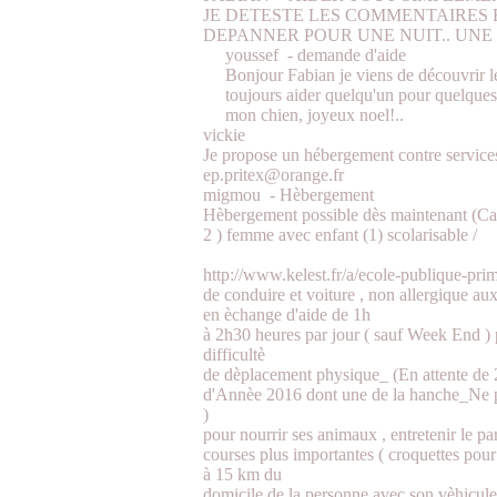
JE DETESTE LES COMMENTAIRES 
DEPANNER POUR UNE NUIT.. UNE S
youssef
-
demande d'aide
Bonjour Fabian je viens de découvrir le
toujours aider quelqu'un pour quelques
mon chien, joyeux noel!..
vickie
Je propose un hébergement contre service
ep.pritex@orange.fr
migmou
-
Hèbergement
Hèbergement possible dès maintenant (Cas
2 ) femme avec enfant (1) scolarisable /
http://www.kelest.fr/a/ecole-publique-prim
de conduire et voiture , non allergique aux
en èchange d'aide de 1h
à 2h30 heures par jour ( sauf Week End ) 
difficultè
de dèplacement physique_ (En attente de 
d'Annèe 2016 dont une de la hanche_Ne p
)
pour nourrir ses animaux , entretenir le par
courses plus importantes ( croquettes pour 
à 15 km du
domicile de la personne avec son vèhicule