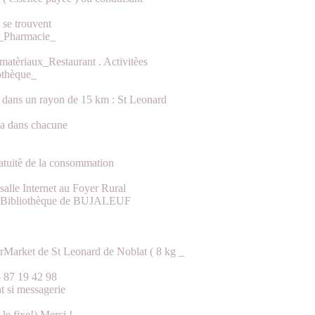
 se trouvent
_Pharmacie_
tèriaux_Restaurant . Activitèes
othèque_
es dans un rayon de 15 km : St Leonard
ma dans chacune
atuitè de la consommation
alle Internet au Foyer Rural
 la Bibliothèque de BUJALEUF
Market de St Leonard de Noblat ( 8 kg _
5 87 19 42 98
t si messagerie
 le fixe!) Merci !