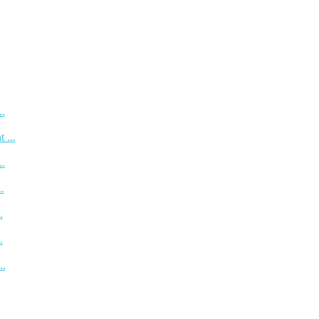
..
 ...
..
.
.
.
..
.
...