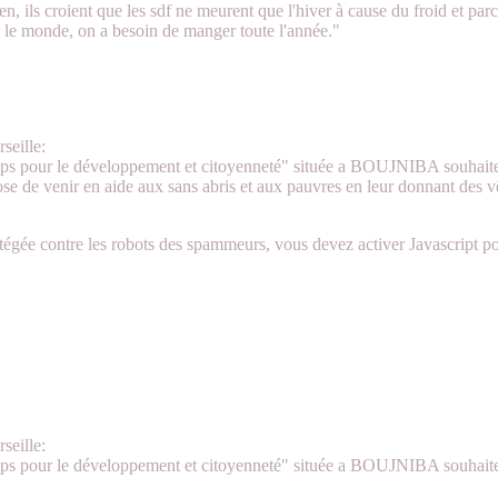
n, ils croient que les sdf ne meurent que l'hiver à cause du froid et parc
 le monde, on a besoin de manger toute l'année."
seille:
mps pour le développement et citoyenneté" située a BOUJNIBA souhaite é
ose de venir en aide aux sans abris et aux pauvres en leur donnant des v
tégée contre les robots des spammeurs, vous devez activer Javascript pou
seille:
mps pour le développement et citoyenneté" située a BOUJNIBA souhaite é