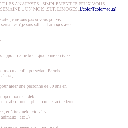
ET LES ANALYSES.. SIMPLEMENT JE PEUX VOUS
EMAINE... UN MOIS..SUR LIMOGES..
[/color][color=aqua]
 site, je ne sais pas si vous pouvez
 semaines ? je suis sdf sur Limoges avec
s
 1 )pour dame la cinquantaine ou (Cas
aire-b ujaleuf... possèdant Permis
 chats ,
pour aider une personne de 80 ans en
2 opèrations en dèbut
eux absolument plus marcher actuellement
c , et faire quelquefois les
animaux , etc ..)
 ( essence payèe ) ou conduisant