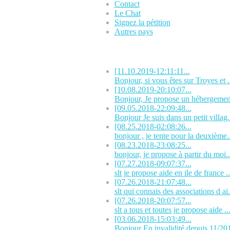
Contact
Le Chat
Signez la pétition
Autres pays
Dernières OFFRES
[11.10.2019-12:11:11...
Bonjour, si vous êtes sur Troyes et .
[10.08.2019-20:10:07...
Bonjour, Je propose un hébergement
[09.05.2018-22:09:48...
Bonjour Je suis dans un petit villag.
[08.25.2018-02:08:26...
bonjour , je tente pour la deuxième..
[08.23.2018-23:08:25...
bonjour, je propose à partir du moi..
[07.27.2018-09:07:37...
slt je propose aide en ile de france ..
[07.26.2018-21:07:48...
slt qui connais des associations d ai.
[07.26.2018-20:07:57...
slt a tous et toutes je propose aide ..
[03.06.2018-15:03:49...
Bonjour En invalidité depuis 11/201