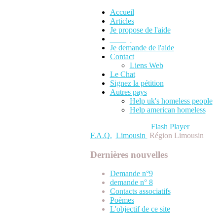
Accueil
Articles
Je propose de l'aide
F.A.Q.
Je demande de l'aide
Contact
Liens Web
Le Chat
Signez la pétition
Autres pays
Help uk's homeless people
Help american homeless
Please update your
Flash Player
to view c
F.A.Q.
Limousin
Région Limousin
Dernières nouvelles
Demande n°9
demande n° 8
Contacts associatifs
Poèmes
L'objectif de ce site