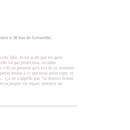
Isère à 30 km de Grenoble:
tte idée. Je lui ai dit que les gens
elle vit par protection, occulter
s'ils ne pensent qu'à eux ils se sortiront
 pense moins à ce qui nous préoccupe, et
is... Ça ne s'appelle pas "se donner bonne
t sa propre vie repart, retrouve un