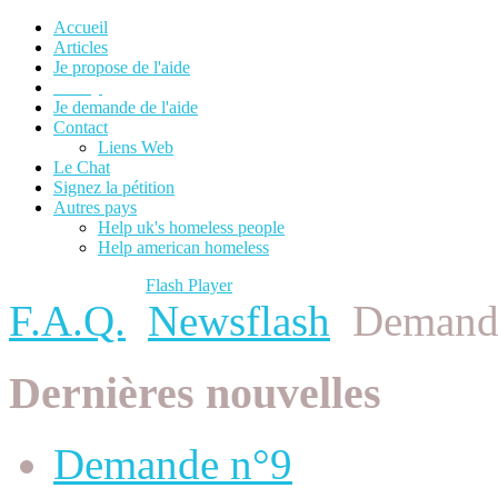
Accueil
Articles
Je propose de l'aide
F.A.Q.
Je demande de l'aide
Contact
Liens Web
Le Chat
Signez la pétition
Autres pays
Help uk's homeless people
Help american homeless
Please update your
Flash Player
to view content.
F.A.Q.
Newsflash
Demand
Dernières nouvelles
Demande n°9