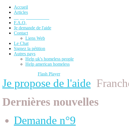
Accueil
Articles
Je propose de l'aide
F.A.Q.
Je demande de l'aide
Contact
Liens Web
Le Chat
Signez la pétition
Autres pays
Help uk's homeless people
Help american homeless
Please update your
Flash Player
to view content.
Je propose de l'aide
Franch
Dernières nouvelles
Demande n°9